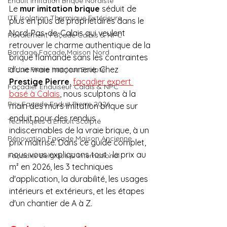
Enduit Imitation Brique Nordiste
Le 
mur imitation brique
 séduit de 
ITE Isolation Thermique Extérieure
plus en plus de propriétaires dans le 
Nord-Pas-de-Calais qui veulent 
Ravalement Façade Calais & NPC
retrouver le charme authentique de la 
Bardage Façade Maison Nord
brique flamande sans les contraintes 
d'une vraie maçonnerie. Chez 
Enduit Pierre Intérieur Sculpté
Prestige Pierre
, 
façadier expert 
Façadier Enduiseur Calais & NPC
basé à Calais
, nous sculptons à la 
Prix Façade Enduit Pierre 2026
main des murs imitation brique sur 
enduit pour des rendus 
Techniques d'Enduit Sculpté
indiscernables de la vraie brique, à un 
Rénovation Façade Maison Ancienne
prix maîtrisé. Dans ce guide complet, 
nous vous expliquons tout : le prix au 
Façadier Belgique & International
m² en 2026, les 3 techniques 
d'application, la durabilité, les usages 
intérieurs et extérieurs, et les étapes 
d'un chantier de A à Z.