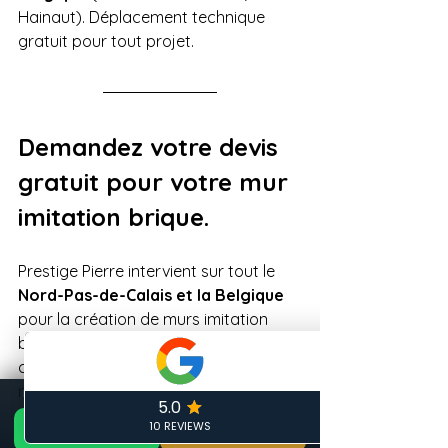
Hainaut). Déplacement technique 
gratuit pour tout projet.
Demandez votre devis 
gratuit pour votre mur 
imitation brique.
Prestige Pierre intervient sur tout le 
Nord-Pas-de-Calais et la Belgique
pour la création de murs imitation 
brique sculptés à la main, en extérieur 
comme en intérieur. Découvrez nos 
réalisations dans le Calaisis : 
Façadier 
📞 Appeler maintenant
DEVIS GRATUIT 24H — ARTISAN LOCAL CALAIS
GRATUIT
Calais – Villages du Calaisis
 ou 
📞 06 19 35 69 31
🏠 Devis Gratuit 24h
✏️ Devis gratuit
explorez un chantier complet 