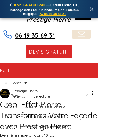
⚡
DEVIS GRATUIT 24H
— Enduit Pierre, ITE,
✕
Bardage dans tout le Nord-Pas-de-Calais &
Belgique
📞 06 19 35 69 31
Prestige Pierre
06 19 35 69 31
DEVIS GRATUIT
Post
All Posts
Prestige Pierre
All Posts
9 avr.
5 min de lecture
Crépi Effet Pierre :
Enduit Imitation Pierre Intérieur
Transformez Votre Façade
Enduit Imitation Pierre Maroc
avec Prestige Pierre
Enduit Imitation Pierre Extérieur
Dernière mise à jour :
19 avr.