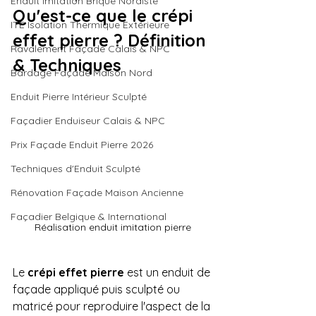
Enduit Imitation Brique Nordiste
Qu'est-ce que le crépi 
ITE Isolation Thermique Extérieure
effet pierre ? Définition 
Ravalement Façade Calais & NPC
& Techniques
Bardage Façade Maison Nord
Enduit Pierre Intérieur Sculpté
Façadier Enduiseur Calais & NPC
Prix Façade Enduit Pierre 2026
Techniques d'Enduit Sculpté
Rénovation Façade Maison Ancienne
Façadier Belgique & International
Réalisation enduit imitation pierre
Le 
crépi effet pierre
 est un enduit de 
façade appliqué puis sculpté ou 
matricé pour reproduire l'aspect de la 