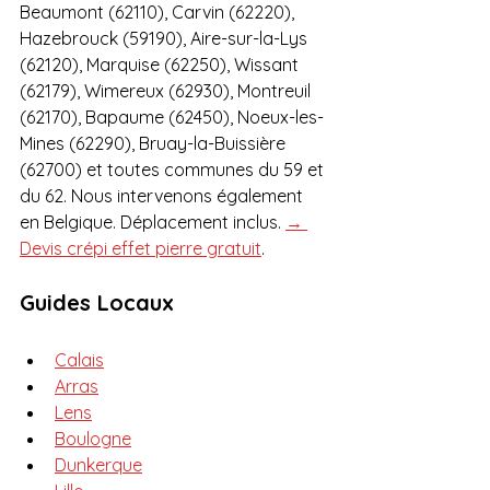
Beaumont (62110), Carvin (62220), 
Hazebrouck (59190), Aire-sur-la-Lys 
(62120), Marquise (62250), Wissant 
(62179), Wimereux (62930), Montreuil 
(62170), Bapaume (62450), Noeux-les-
Mines (62290), Bruay-la-Buissière 
(62700) et toutes communes du 59 et 
du 62. Nous intervenons également 
en Belgique. Déplacement inclus. 
→ 
Devis crépi effet pierre gratuit
. 
Guides Locaux
Calais
Arras
Lens
Boulogne
Dunkerque