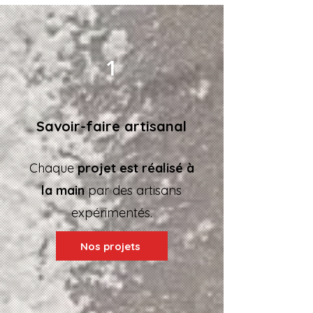
1
Savoir-faire artisanal
Chaque
projet est réalisé à
la main
par des artisans
expérimentés.
Nos projets