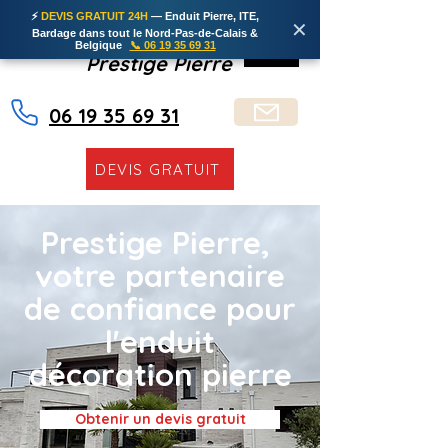
⚡
DEVIS GRATUIT 24H
— Enduit Pierre, ITE,
✕
Bardage dans tout le Nord-Pas-de-Calais &
Belgique
📞 06 19 35 69 31
Prestige Pierre
06 19 35 69 31
DEVIS GRATUIT
Prestige Pierre,
votre partenaire
de confiance pour
l'enduit
décoration pierre
Obtenir un devis gratuit