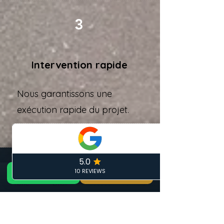
3
Intervention rapide
Nous garantissons une
exécution rapide du projet.
Nos avis clients
📞 Appeler maintenant
DEVIS GRATUIT 24H — ARTISAN LOCAL CALAIS
GRATUIT
📞 06 19 35 69 31
🏠 Devis Gratuit 24h
✏️ Devis gratuit
Phone
Email
Facebook
Formulaire de contact
4