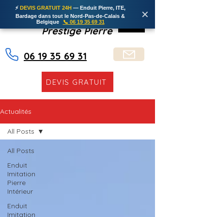
⚡
DEVIS GRATUIT 24H
— Enduit Pierre, ITE,
✕
Bardage dans tout le Nord-Pas-de-Calais &
Belgique
📞 06 19 35 69 31
Prestige Pierre
06 19 35 69 31
DEVIS GRATUIT
Actualités
All Posts
All Posts
Enduit
Imitation
Pierre
Intérieur
Enduit
Imitation