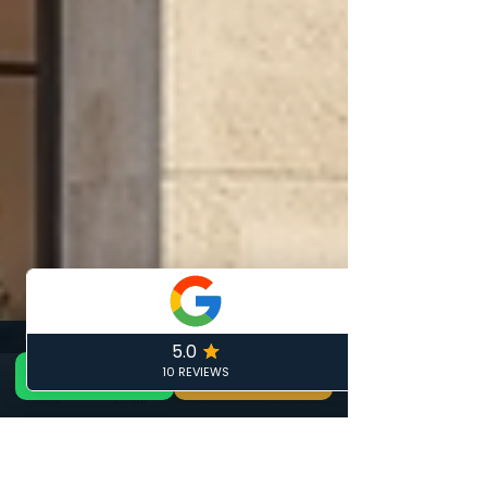
📞 Appeler maintenant
DEVIS GRATUIT 24H — ARTISAN LOCAL CALAIS
GRATUIT
📞 06 19 35 69 31
🏠 Devis Gratuit 24h
✏️ Devis gratuit
Phone
Email
Facebook
Formulaire de contact