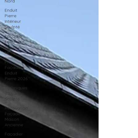
Nord
Enduit
Pierre
Intérieur
Sculpté
Façadier
Enduiseur
Calais &
NPC
Prix
Façade
Enduit
Pierre 2026
Techniques
d'Enduit
Sculpté
Rénovation
Façade
Maison
Ancienne
Façadier