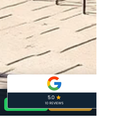
📞 Appeler maintenant
DEVIS GRATUIT 24H — ARTISAN LOCAL CALAIS
GRATUIT
📞 06 19 35 69 31
🏠 Devis Gratuit 24h
✏️ Devis gratuit
Phone
Email
Facebook
Formulaire de contact