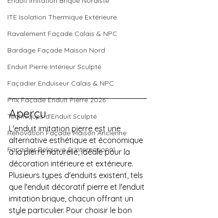
Enduit Imitation Brique Nordiste
ITE Isolation Thermique Extérieure
Ravalement Façade Calais & NPC
Bardage Façade Maison Nord
Enduit Pierre Intérieur Sculpté
Façadier Enduiseur Calais & NPC
Prix Façade Enduit Pierre 2026
Aperçu
Techniques d'Enduit Sculpté
L'enduit imitation pierre est une 
Rénovation Façade Maison Ancienne
alternative esthétique et économique 
Façadier Belgique & International
à la pierre naturelle, idéale pour la 
décoration intérieure et extérieure. 
Plusieurs types d'enduits existent, tels 
que l'enduit décoratif pierre et l'enduit 
imitation brique, chacun offrant un 
style particulier. Pour choisir le bon 