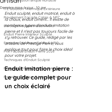
artisan
Enduit Imitation Brique Nordiste
Dernière mise à jour :
10 avr.
ITE Isolation Thermique Extérieure
Enduit sculpté, enduit matricé, enduit à 
Ravalement Façade Calais & NPC
la chaux, enduit ciment… Il existe de 
nombreux types d'enduits imitation 
Bardage Façade Maison Nord
pierre et il n'est pas toujours facile de 
Enduit Pierre Intérieur Sculpté
s'y retrouver. Ce guide, rédigé par les 
Façadier Enduiseur Calais & NPC
artisans de Prestige Pierre, vous 
explique tout pour faire le choix idéal 
Prix Façade Enduit Pierre 2026
pour votre projet.
Techniques d'Enduit Sculpté
Enduit imitation pierre : 
Rénovation Façade Maison Ancienne
Le guide complet pour 
Façadier Belgique & International
un choix éclairé