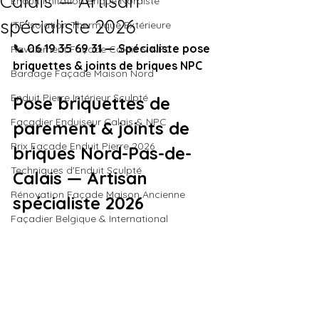
Calais — Artisan
Enduit Imitation Brique Nordiste
spécialiste 2026
ITE Isolation Thermique Extérieure
📞 06 19 35 69 31 — Spécialiste pose 
Ravalement Façade Calais & NPC
briquettes & joints de briques NPC
Bardage Façade Maison Nord
Enduit Pierre Intérieur Sculpté
Pose briquettes de 
Façadier Enduiseur Calais & NPC
parement & joints de 
Prix Façade Enduit Pierre 2026
briques Nord-Pas-de-
Techniques d'Enduit Sculpté
Calais — Artisan 
Rénovation Façade Maison Ancienne
spécialiste 2026
Façadier Belgique & International