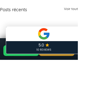
Voir tout
Posts récents
📞 Appeler maintenant
DEVIS GRATUIT 24H — ARTISAN LOCAL CALAIS
GRATUIT
📞 06 19 35 69 31
🏠 Devis Gratuit 24h
✏️ Devis gratuit
Phone
Email
Facebook
Formulaire de contact