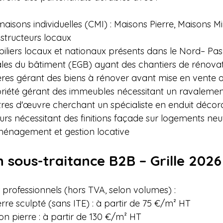
aisons individuelles (CMI) : Maisons Pierre, Maisons Mi
structeurs locaux

liers locaux et nationaux présents dans le Nord– Pas-
ales du bâtiment (EGB) ayant des chantiers de rénovat
res gérant des biens à rénover avant mise en vente ou
riété gérant des immeubles nécessitant un ravalemen
tres d'œuvre cherchant un spécialiste en enduit décorat
urs nécessitant des finitions façade sur logements neuf
ménagement et gestion locative
n sous-traitance B2B – Grille 2026
r professionnels (hors TVA, selon volumes) :

erre sculpté (sans ITE) : à partir de 75 €/m² HT

ion pierre : à partir de 130 €/m² HT
