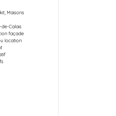
kit, Maisons 
de-Calais

ion façade

 location

t

if

s
