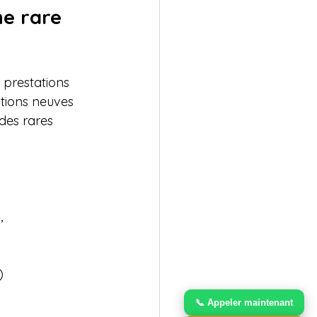
he rare 
 prestations 
tions neuves 
 des rares 
, 


📞 Appeler maintenant