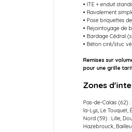
• ITE + enduit stand
• Ravalement simple
• Pose briquettes de
• Rejointoyage de br
• Bardage Cédral (sa
• Béton ciré/stuc vé
Remises sur volume
pour une grille tar
Zones d'inte
Pas-de-Calais (62) :
la-Lys, Le Touquet, 
Nord (59) : Lille, 
Hazebrouck, Bailleul