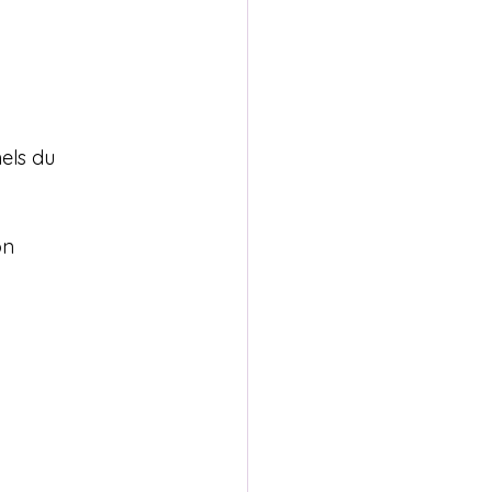
els du 
n
