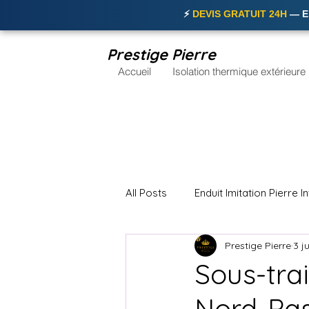
⚡
DEVIS GRATUIT 24H
— En
Prestige Pierre
Accueil
Isolation thermique extérieure
All Posts
Enduit Imitation Pierre I
Prestige Pierre
3 j
Enduit Imitation Brique Nordiste
Sous-tra
Nord-Pas
Bardage Façade Maison Nord