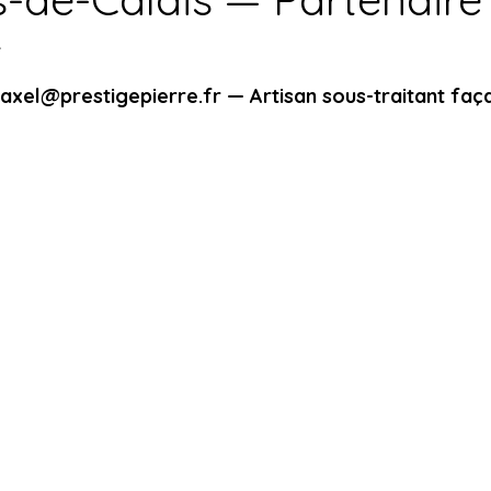
t
Techniques d'Enduit Sculpté
Rénovation Façade Maison 
 axel@prestigepierre.fr — Artisan sous-traitant faç
l