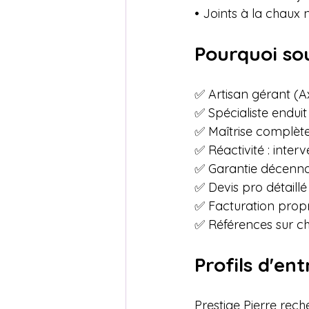
• Joints à la chaux
Pourquoi sou
✅ Artisan gérant (Ax
✅ Spécialiste enduit
✅ Maîtrise complète :
✅ Réactivité : inter
✅ Garantie décennal
✅ Devis pro détaillé 
✅ Facturation propr
✅ Références sur ch
Profils d'en
Prestige Pierre rech