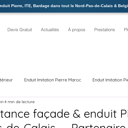
duit Pierre, ITE, Bardage dans tout le Nord-Pas-de-Calais & Belg
Devis Gratuit
Actualités
À propos
Prestations
Pl
ntérieur
Enduit Imitation Pierre Maroc
Enduit Imitation P
uin
4 min de lecture
ITE Isolation Thermique Extérieure
Ravalement Façade 
itance façade & enduit P
-de-Calais — Partenaire
Enduit Pierre Intérieur Sculpté
Façadier Enduiseur Calai