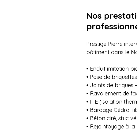
Nos prestat
professionn
Prestige Pierre inte
bâtiment dans le No
• Enduit imitation p
• Pose de briquettes
• Joints de briques 
• Ravalement de faç
• ITE (isolation ther
• Bardage Cédral f
• Béton ciré, stuc vé
• Rejointoyage à la