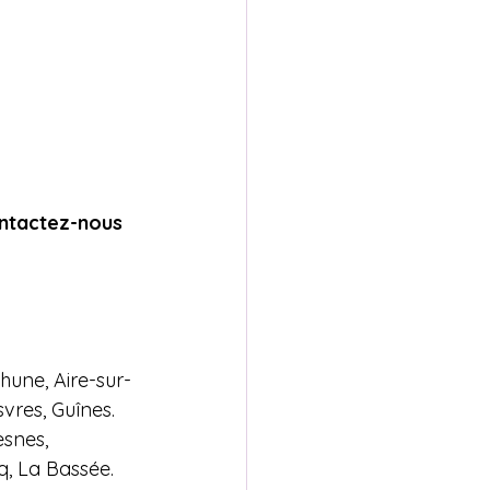
ontactez-nous 
hune, Aire-sur-
vres, Guînes.
snes, 
q, La Bassée.