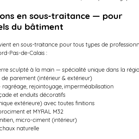
ions en sous-traitance — pour 
els du bâtiment
rvient en sous-traitance pour tous types de professionn
rd-Pas-de-Calais :

ierre sculpté à la main — spécialité unique dans la régio
 de parement (intérieur & extérieur)

– ragréage, rejointoyage, imperméabilisation

ade et enduits décoratifs

mique extérieure) avec toutes finitions

ibrociment et MYRAL M32

nitien, micro-ciment (intérieur)

 chaux naturelle