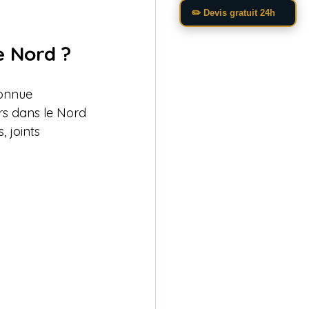
✏️ Devis gratuit 24h
e Nord ?
onnue

rs dans le Nord

 joints
