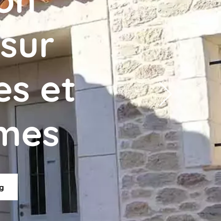
 sur
es et
imes
g