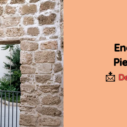
En
Pi
📩
D