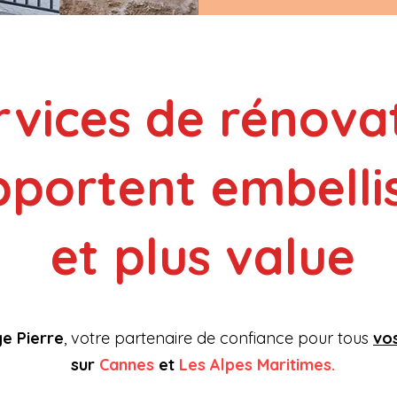
rvices de rénova
pportent embell
et plus value
e Pierre
, votre partenaire de confiance pour tous
vo
sur
Cannes
et
Les Alpes Maritimes.