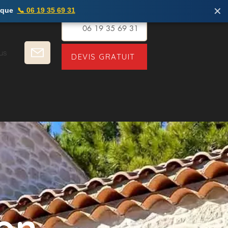
✕
ique
📞 06 19 35 69 31
06 19 35 69 31
us
DEVIS GRATUIT
on