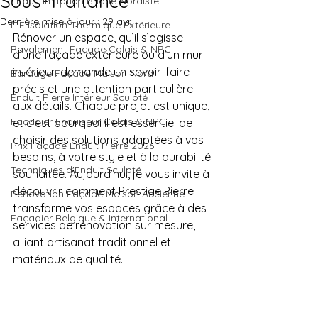
Sous-Traitance
Enduit Imitation Brique Nordiste
Dernière mise à jour :
29 avr.
ITE Isolation Thermique Extérieure
Rénover un espace, qu’il s’agisse 
Ravalement Façade Calais & NPC
d’une façade extérieure ou d’un mur 
intérieur, demande un savoir-faire 
Bardage Façade Maison Nord
précis et une attention particulière 
Enduit Pierre Intérieur Sculpté
aux détails. Chaque projet est unique, 
Façadier Enduiseur Calais & NPC
et c’est pourquoi il est essentiel de 
choisir des solutions adaptées à vos 
Prix Façade Enduit Pierre 2026
besoins, à votre style et à la durabilité 
Techniques d'Enduit Sculpté
souhaitée. Aujourd’hui, je vous invite à 
découvrir comment Prestige Pierre 
Rénovation Façade Maison Ancienne
transforme vos espaces grâce à des 
Façadier Belgique & International
services de rénovation sur mesure, 
alliant artisanat traditionnel et 
matériaux de qualité.