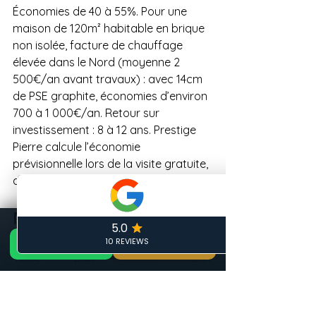
Économies de 40 à 55%. Pour une 
maison de 120m² habitable en brique 
non isolée, facture de chauffage 
élevée dans le Nord (moyenne 2 
500€/an avant travaux) : avec 14cm 
de PSE graphite, économies d’environ 
700 à 1 000€/an. Retour sur 
investissement : 8 à 12 ans. Prestige 
Pierre calcule l’économie 
prévisionnelle lors de la visite gratuite, 
avec l’étude thermique incluse.
Prix récapitulatif : 
📞 Appeler maintenant
DEVIS GRATUIT 24H — ARTISAN LOCAL CALAIS
GRATUIT
rénover une façade 
📞 06 19 35 69 31
🏠 Devis Gratuit 24h
✏️ Devis gratuit
Phone
Email
Facebook
Formulaire de contact
brique dans le Nord 
2026
Nettoyage + hydrofuge : 25 à 