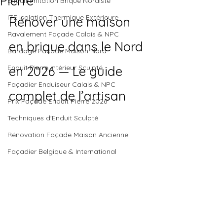
Pierre
Enduit Imitation Brique Nordiste
ITE Isolation Thermique Extérieure
Rénover une maison 
Ravalement Façade Calais & NPC
en brique dans le Nord 
Bardage Façade Maison Nord
Enduit Pierre Intérieur Sculpté
en 2026 — Le guide 
Façadier Enduiseur Calais & NPC
complet de l’artisan
Prix Façade Enduit Pierre 2026
Techniques d'Enduit Sculpté
Rénovation Façade Maison Ancienne
Façadier Belgique & International