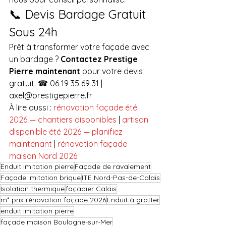
📞 Devis Bardage Gratuit 
Sous 24h
Prêt à transformer votre façade avec 
un bardage ? 
Contactez Prestige 
Pierre maintenant
 pour votre devis 
gratuit. ☎ 06 19 35 69 31 | 
axel@prestigepierre.fr
À lire aussi : 
rénovation façade été 
2026 — chantiers disponibles
 | 
artisan 
disponible été 2026 — planifiez 
maintenant
 | 
rénovation façade 
maison Nord 2026
Enduit imitation pierre
Façade de ravalement
Façade imitation brique
ITE Nord-Pas-de-Calais
Isolation thermique
façadier Calais
m² prix rénovation façade 2026
Enduit à gratter
enduit imitation pierre
façade maison Boulogne-sur-Mer