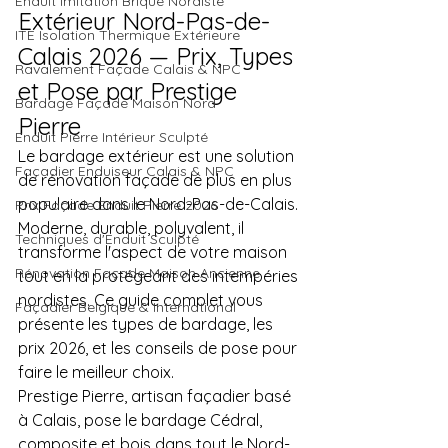
Enduit Imitation Brique Nordiste
Extérieur Nord-Pas-de-
ITE Isolation Thermique Extérieure
Calais 2026 — Prix, Types 
Ravalement Façade Calais & NPC
et Pose par Prestige 
Bardage Façade Maison Nord
Pierre
Enduit Pierre Intérieur Sculpté
Le bardage extérieur est une solution 
Façadier Enduiseur Calais & NPC
de rénovation façade de plus en plus 
populaire dans le Nord-Pas-de-Calais. 
Prix Façade Enduit Pierre 2026
Moderne, durable, polyvalent, il 
Techniques d'Enduit Sculpté
transforme l'aspect de votre maison 
Rénovation Façade Maison Ancienne
tout en la protégeant des intempéries 
nordistes. Ce guide complet vous 
Façadier Belgique & International
présente les types de bardage, les 
prix 2026, et les conseils de pose pour 
faire le meilleur choix.
Prestige Pierre, artisan façadier basé 
à Calais, pose le bardage Cédral, 
composite et bois dans tout le Nord-