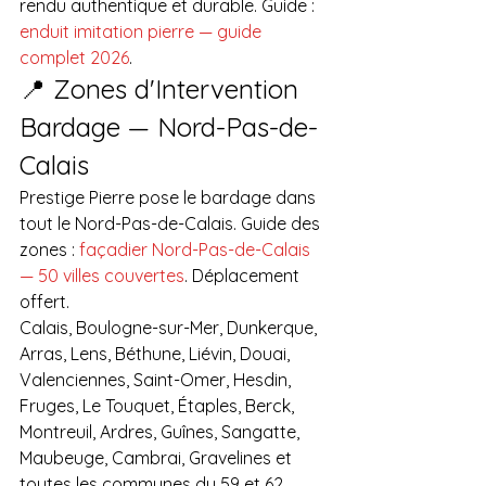
rendu authentique et durable. Guide : 
enduit imitation pierre — guide 
complet 2026
.
📍 Zones d'Intervention 
Bardage — Nord-Pas-de-
Calais
Prestige Pierre pose le bardage dans 
tout le Nord-Pas-de-Calais. Guide des 
zones : 
façadier Nord-Pas-de-Calais 
— 50 villes couvertes
. Déplacement 
offert.
Calais, Boulogne-sur-Mer, Dunkerque, 
Arras, Lens, Béthune, Liévin, Douai, 
Valenciennes, Saint-Omer, Hesdin, 
Fruges, Le Touquet, Étaples, Berck, 
Montreuil, Ardres, Guînes, Sangatte, 
Maubeuge, Cambrai, Gravelines et 
toutes les communes du 59 et 62. 