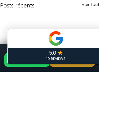
Voir tout
Posts récents
📞 Appeler maintenant
DEVIS GRATUIT 24H — ARTISAN LOCAL CALAIS
GRATUIT
📞 06 19 35 69 31
🏠 Devis Gratuit 24h
✏️ Devis gratuit
Phone
Email
Facebook
Formulaire de contact
Commentaires