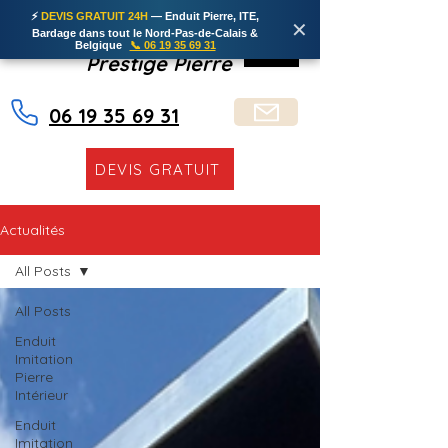
⚡
DEVIS GRATUIT 24H
— Enduit Pierre, ITE,
✕
Bardage dans tout le Nord-Pas-de-Calais &
Belgique
📞 06 19 35 69 31
Prestige Pierre
06 19 35 69 31
DEVIS GRATUIT
Actualités
All Posts
All Posts
Enduit
Imitation
Pierre
Intérieur
Enduit
Imitation