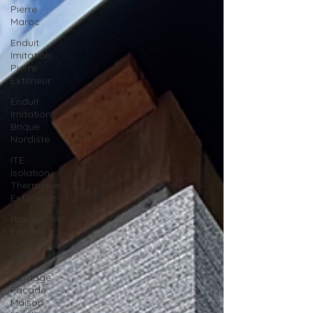
Pierre
Maroc
Enduit
Imitation
Pierre
Extérieur
Enduit
Imitation
Brique
Nordiste
ITE
Isolation
Thermique
Extérieure
Ravalement
Façade
Calais &
NPC
Bardage
Façade
Maison