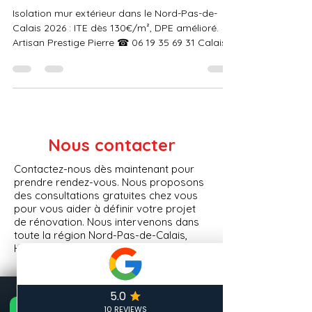
9 avr.
6 min de lecture
ITE Isolation Thermique Extérieure
Isolation Mur Extérieur Nord
2026
Isolation mur extérieur dans le Nord-Pas-de-
Calais 2026 : ITE dès 130€/m², DPE amélioré.
Artisan Prestige Pierre ☎ 06 19 35 69 31 Calais.
Nous contacter
Contactez-nous dès maintenant pour
prendre rendez-vous. Nous proposons
des consultations gratuites chez vous
📞 Appeler maintenant
DEVIS GRATUIT 24H — ARTISAN LOCAL CALAIS
pour vous aider à définir votre projet
GRATUIT
de rénovation. Nous intervenons dans
🏠 Devis Gratuit 24h