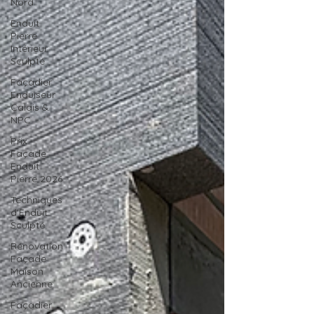
Nord
Enduit
Pierre
Intérieur
Sculpté
Façadier
Enduiseur
Calais &
NPC
Prix
Façade
Enduit
Pierre 2026
Techniques
d'Enduit
Sculpté
Rénovation
Façade
Maison
Ancienne
Façadier