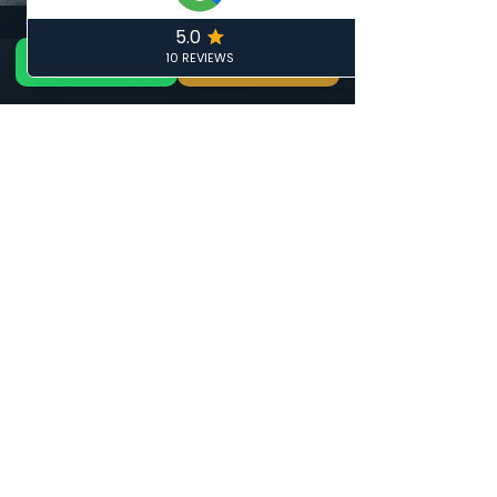
📞 Appeler maintenant
DEVIS GRATUIT 24H — ARTISAN LOCAL CALAIS
GRATUIT
📞 06 19 35 69 31
🏠 Devis Gratuit 24h
✏️ Devis gratuit
Phone
Email
Facebook
Formulaire de contact