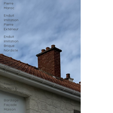
Pierre
Maroc
Enduit
Imitation
Pierre
Extérieur
Enduit
Imitation
Brique
Nordiste
ITE
Isolation
Thermique
Extérieure
Ravalement
Façade
Calais &
NPC
Bardage
Façade
Maison