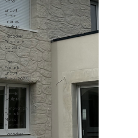
Nord
Enduit
Pierre
Intérieur
Sculpté
Façadier
Enduiseur
Calais &
NPC
Prix
Façade
Enduit
Pierre 2026
Techniques
d'Enduit
Sculpté
Rénovation
Façade
Maison
Ancienne
Façadier