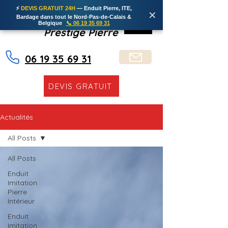
⚡
DEVIS GRATUIT 24H
— Enduit Pierre, ITE,
✕
Bardage dans tout le Nord-Pas-de-Calais &
Belgique
📞 06 19 35 69 31
Prestige Pierre
06 19 35 69 31
DEVIS GRATUIT
Actualités
All Posts
All Posts
Enduit
Imitation
Pierre
Intérieur
Enduit
Imitation