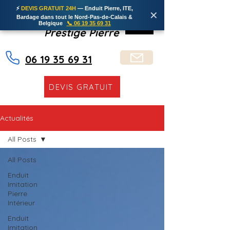
⚡
DEVIS GRATUIT 24H
— Enduit Pierre, ITE,
✕
Bardage dans tout le Nord-Pas-de-Calais &
Belgique
📞 06 19 35 69 31
Prestige Pierre
06 19 35 69 31
DEVIS GRATUIT
Actualités
All Posts
All Posts
Enduit
Imitation
Pierre
Intérieur
Enduit
Imitation