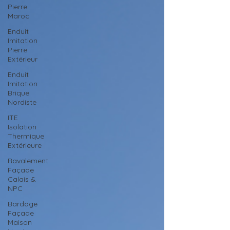
Pierre
Maroc
Enduit
Imitation
Pierre
Extérieur
Enduit
Imitation
Brique
Nordiste
ITE
Isolation
Thermique
Extérieure
Ravalement
Façade
Calais &
NPC
Bardage
Façade
Maison