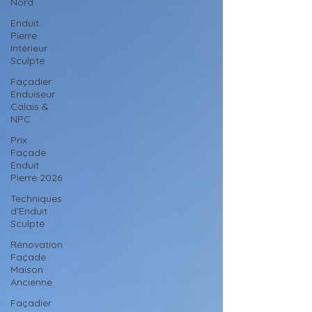
Nord
Enduit
Pierre
Intérieur
Sculpté
Façadier
Enduiseur
Calais &
NPC
Prix
Façade
Enduit
Pierre 2026
Techniques
d'Enduit
Sculpté
Rénovation
Façade
Maison
Ancienne
Façadier