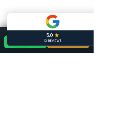
DEVIS GRATUIT
📞 Appeler maintenant
DEVIS GRATUIT 24H — ARTISAN LOCAL CALAIS
GRATUIT
📞 06 19 35 69 31
🏠 Devis Gratuit 24h
✏️ Devis gratuit
Phone
Email
Facebook
Formulaire de contact