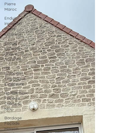
Pierre
Maroc
Enduit
Imitation
Pierre
Extérieur
Enduit
Imitation
Brique
Nordiste
ITE
Isolation
Thermique
Extérieure
Ravalement
Façade
Calais &
NPC
Bardage
Façade
Maison