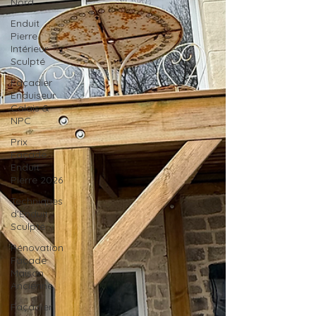
Nord
Enduit
Pierre
Intérieur
Sculpté
Façadier
Enduiseur
Calais &
NPC
Prix
Façade
Enduit
Pierre 2026
Techniques
d'Enduit
Sculpté
Rénovation
Façade
Maison
Ancienne
Façadier