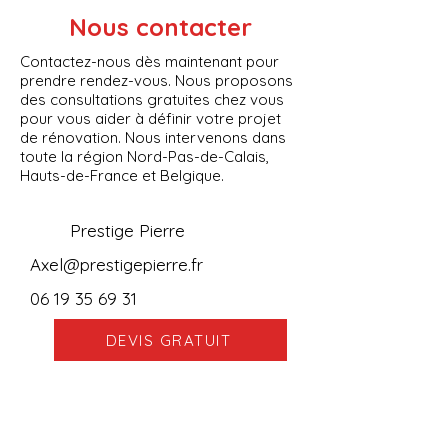
authentique sans les coûts exorbitants ?
Prestige Pierre est la référence en enduit
décoration imitation pierre et brique, une
solution esthétique, durable et économique
pour embellir votre maison ou votre local
commercial. Enduit décoration Pierre Nous
intervenons dans toute la France, notamment
Nous contacter
dans les Hauts-de-France, et désormais aussi
au , pour proposer notre expertise en façades
Contactez-nous dès maintenant pour
prendre rendez-vous. Nous proposons
des consultations gratuites chez vous
pour vous aider à définir votre projet
de rénovation. Nous intervenons dans
toute la région Nord-Pas-de-Calais,
Hauts-de-France et Belgique.
Prestige Pierre
Axel@prestigepierre.fr
06 19 35 69 31