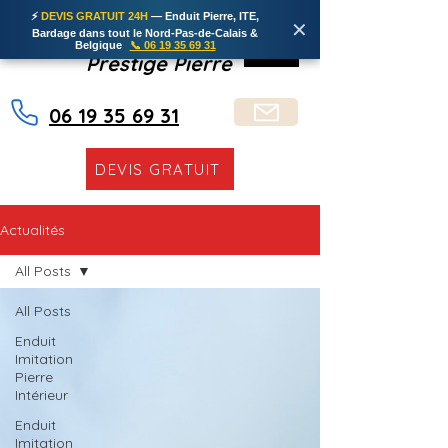
⚡
DEVIS GRATUIT 24H
— Enduit Pierre, ITE,
✕
Bardage dans tout le Nord-Pas-de-Calais &
Belgique
📞 06 19 35 69 31
Prestige Pierre
06 19 35 69 31
DEVIS GRATUIT
Actualités
All Posts
All Posts
Enduit
Imitation
Pierre
Intérieur
Enduit
Imitation