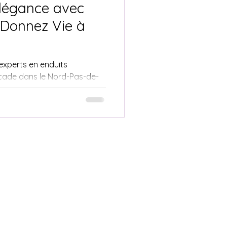
Élégance avec
: Donnez Vie à
Ancienne
 experts en enduits
façade dans le Nord-Pas-de-
ice personn