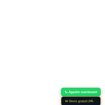
📞 Appeler maintenant
✏️ Devis gratuit 24h