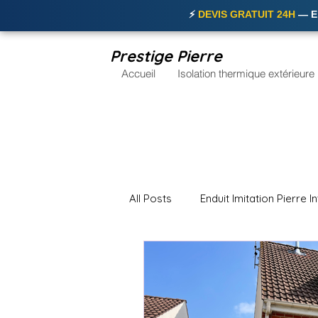
⚡
DEVIS GRATUIT 24H
— En
Prestige Pierre
Accueil
Isolation thermique extérieure
All Posts
Enduit Imitation Pierre I
Enduit Imitation Brique Nordiste
Bardage Façade Maison Nord