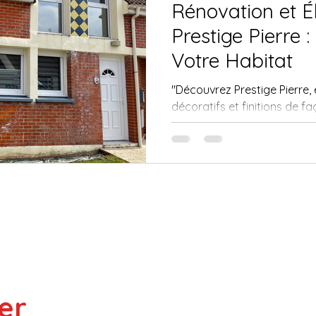
Rénovation et 
Prestige Pierre 
Techniques d'Enduit Sculpté
Rénovation Façade Maison 
Votre Habitat
"Découvrez Prestige Pierre,
décoratifs et finitions de 
l
Calais. Devis gratuits, serv
er