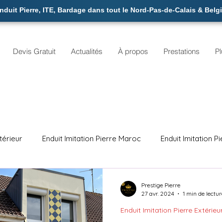
duit Pierre, ITE, Bardage dans tout le Nord-Pas-de-Calais & Belg
Devis Gratuit
Actualités
À propos
Prestations
Pl
ntérieur
Enduit Imitation Pierre Maroc
Enduit Imitation P
ITE Isolation Thermique Extérieure
Ravalement Façade 
Prestige Pierre
27 avr. 2024
1 min de lectur
Enduit Imitation Pierre Extérieu
Enduit Pierre Intérieur Sculpté
Façadier Enduiseur Calai