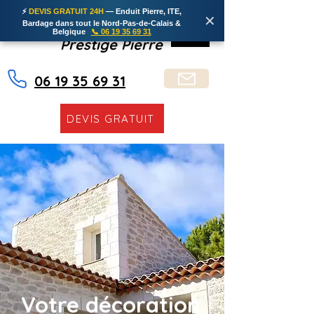
⚡
DEVIS GRATUIT 24H
— Enduit Pierre, ITE,
✕
Bardage dans tout le Nord-Pas-de-Calais &
Belgique
📞 06 19 35 69 31
Prestige Pierre
06 19 35 69 31
DEVIS GRATUIT
Votre décoration