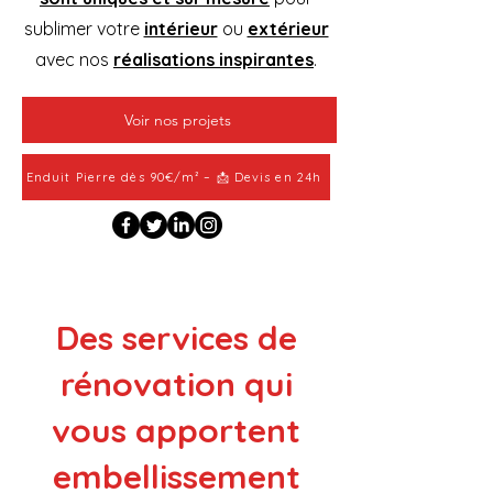
sublimer votre
intérieur
ou
extérieur
avec nos
réalisations inspirantes
.
Voir nos projets
Enduit Pierre dès 90€/m² – 📩 Devis en 24h
Des services de
rénovation qui
vous apportent
embellissement