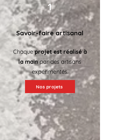
1
Savoir-faire artisanal
Chaque
projet est réalisé à
la main
par des artisans
expérimentés.
Nos projets