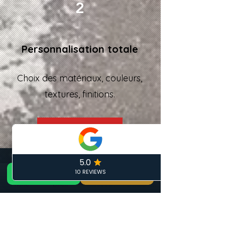
2
Personnalisation totale
Choix des matériaux, couleurs,
textures, finitions.
Nos prestations
📞 Appeler maintenant
DEVIS GRATUIT 24H — ARTISAN LOCAL CALAIS
GRATUIT
📞 06 19 35 69 31
🏠 Devis Gratuit 24h
✏️ Devis gratuit
Phone
Email
Facebook
Formulaire de contact
3