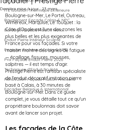
façadier | Prestige Pierre
Enduit Imitation Brique Nordiste
Dernière mise à jour :
23 mars
ITE Isolation Thermique Extérieure
Boulogne-sur-Mer, Le Portel, Outreau, 
Ravalement Façade Calais & NPC
Wimereux, Marquise, Le Touquet : la 
Côte d'Opale est l'une des zones les 
Bardage Façade Maison Nord
plus belles et les plus exigeantes de 
Enduit Pierre Intérieur Sculpté
France pour vos façades. Si votre 
Façadier Enduiseur Calais & NPC
maison montre des signes de fatigue 
— écaillage, fissures, mousses, 
Prix Façade Enduit Pierre 2026
salpitres — il est temps d'agir.  
Techniques d'Enduit Sculpté
Prestige Pierre est l'artisan spécialiste 
de l'enduit décoratif imitation pierre 
Rénovation Façade Maison Ancienne
basé à Calais, à 30 minutes de 
Façadier Belgique & International
Boulogne-sur-Mer. Dans ce guide 
complet, je vous détaille tout ce qu'un 
propriétaire boulonnais doit savoir 
avant de lancer son projet.
Les façades de la Côte 